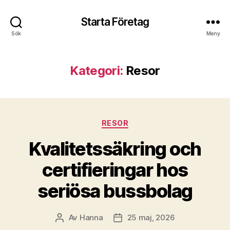
Starta Företag
Sök
Meny
Kategori:
Resor
Kategorier
RESOR
Kvalitetssäkring och
certifieringar hos
seriösa bussbolag
Av
Hanna
25 maj, 2026
Inläggsförfattare
Inläggsdatum